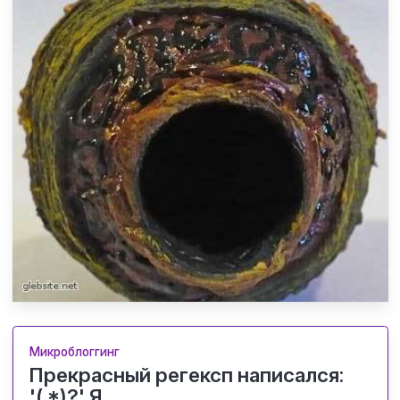
Микроблоггинг
Прекрасный регексп написался:
'(.*)?' Я...