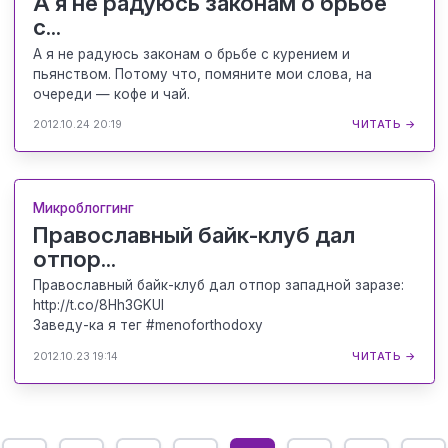
А я не радуюсь законам о брьбе
с...
А я не радуюсь законам о брьбе с курением и
пьянством. Потому что, помяните мои слова, на
очереди — кофе и чай.
2012.10.24 20:19
ЧИТАТЬ →
Микроблоггинг
Православный байк-клуб дал
отпор...
Православный байк-клуб дал отпор западной заразе:
http://t.co/8Hh3GKUl
Заведу-ка я тег #menoforthodoxy
2012.10.23 19:14
ЧИТАТЬ →