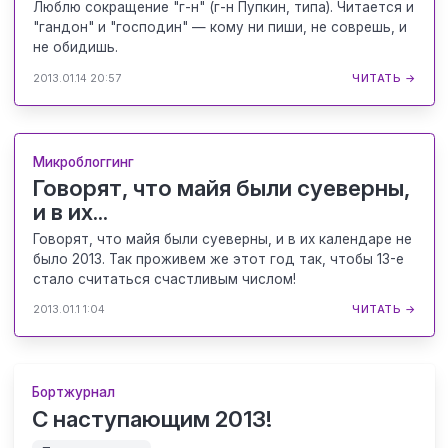
Люблю сокращение "г-н" (г-н Пупкин, типа). Читается и
"гандон" и "господин" — кому ни пиши, не соврешь, и
не обидишь.
2013.01.14 20:57
ЧИТАТЬ →
Микроблоггинг
Говорят, что майя были суеверны,
и в их...
Говорят, что майя были суеверны, и в их календаре не
было 2013. Так проживем же этот год так, чтобы 13-е
стало считаться счастливым числом!
2013.01.1 1:04
ЧИТАТЬ →
Бортжурнал
С наступающим 2013!