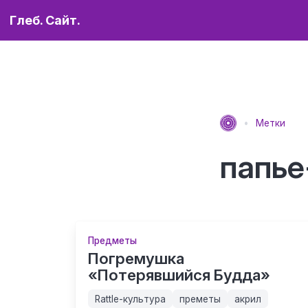
Глеб. Сайт.
Метки
папь
Предметы
Погремушка
«Потерявшийся Будда»
Rattle-культура
преметы
акрил