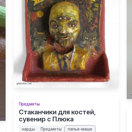
Предметы
Стаканчики для костей,
сувенир с Плюка
нарды
Предметы
папье-маше