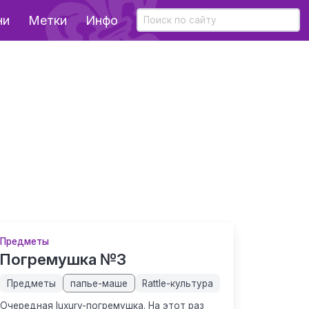
ни
Метки
Инфо
Предметы
Погремушка №3
Предметы
папье-маше
Rattle-культура
Очередная luxury-погремушка. На этот раз