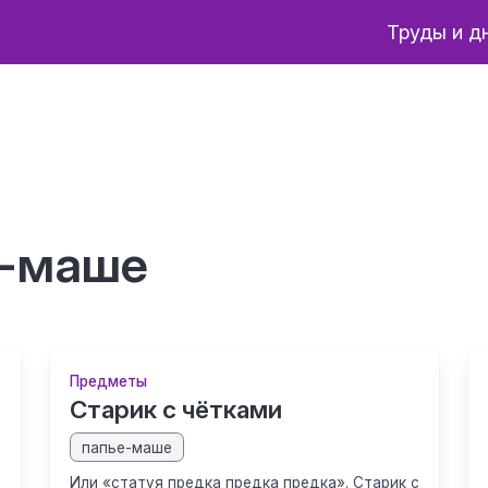
Труды и д
е-маше
Предметы
Старик с чётками
папье-маше
Или «статуя предка предка предка». Старик с