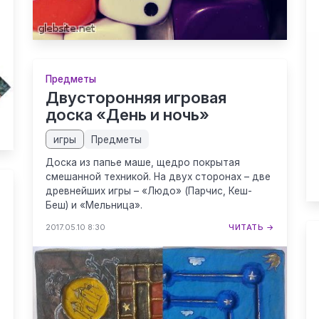
→
Предметы
Двусторонняя игровая
доска «День и ночь»
игры
Предметы
Доска из папье маше, щедро покрытая
смешанной техникой. На двух сторонах – две
древнейших игры – «Людо» (Парчис, Кеш-
Беш) и «Мельница».
2017.05.10 8:30
ЧИТАТЬ →
а