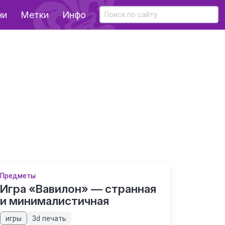
ни
Метки
Инфо
Предметы
Игра «Вавилон» — странная
и минималистичная
игры
3d печать