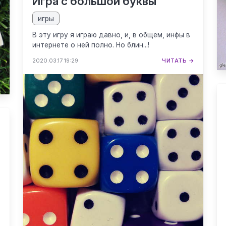
Игра с большой буквы
игры
В эту игру я играю давно, и, в общем, инфы в
интернете о ней полно. Но блин...!
2020.03.17 19:29
ЧИТАТЬ →
.