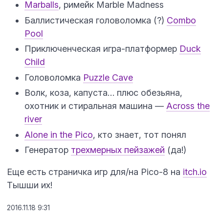
Marballs
, римейк Marble Madness
Баллистическая головоломка (?)
Combo
Pool
Приключенческая игра-платформер
Duck
Child
Головоломка
Puzzle Cave
Волк, коза, капуста… плюс обезьяна,
охотник и стиральная машина —
Across the
river
Alone in the Pico
, кто знает, тот понял
Генератор
трехмерных пейзажей
(да!)
Еще есть страничка игр для/на Pico-8 на
itch.io
Тышши их!
2016.11.18 9:31