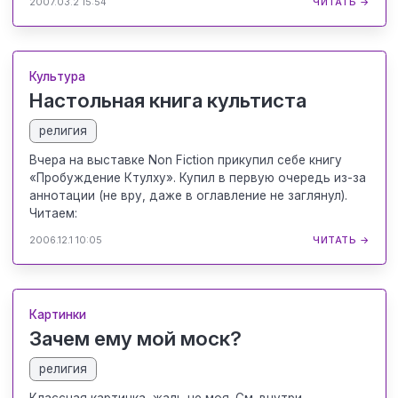
2007.03.2 15:54
ЧИТАТЬ →
Культура
Настольная книга культиста
религия
Вчера на выставке Non Fiction прикупил себе книгу
«Пробуждение Ктулху». Купил в первую очередь из-за
аннотации (не вру, даже в оглавление не заглянул).
Читаем:
2006.12.1 10:05
ЧИТАТЬ →
Картинки
Зачем ему мой моск?
религия
Классная картинка, жаль не моя. См. внутри.