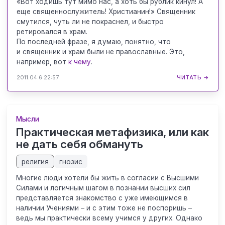
«Вот ходишь тут мимо нас, а хоть бы рублик кинул! А
еще священнослужитель! Христианин!» Священник
смутился, чуть ли не покраснел, и быстро
ретировался в храм.
По последней фразе, я думаю, понятно, что
и священник и храм были не православные. Это,
например, вот
к чему
.
2011.04.6 22:57
ЧИТАТЬ →
Мысли
Практическая метафизика, или как
не дать себя обмануть
религия
гнозис
Многие люди хотели бы жить в согласии с Высшими
Силами и логичным шагом в познании высших сил
представляется знакомство с уже имеющимся в
наличии Учениями – и с этим тоже не поспоришь –
ведь мы практически всему учимся у других. Однако