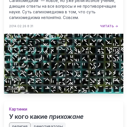
Сапихомедизм
— новое, но уже религиозное учение,
дающее ответы на все вопросы и не противоречащее
науке. Суть сапихомедизма в том, что суть
сапихомедизма
непонятна.
Совсем.
2014.02.26 8:31
ЧИТАТЬ →
Картинки
У кого какие
прихожане
религия
демотиваторы