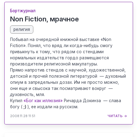
Бортжурнал
Non Fiction, мрачное
религия
Побывал на очередной книжной выставке «Non
Fiction». Понял, что вряд ли когда-нибудь смогу
привыкнуть к тому, что рядом со стендами
нормальных издательств гордо размещаются
производители религиозной макулатуры.
Прямо напротив стендов с научной, художественной,
детской и прочей полезной литературой — духовный
опиум в запредельных дозах. Им не просто
можно
,
они еще и свысока так посматривают вокруг —
духовность
, мля.
Купил
«Бог как иллюзия»
Ричарда Докинза — слава
богу (
;)
), ее издали на русском.
2008.11.28 11:51
ЧИТАТЬ →