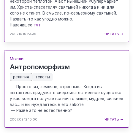
некоторой теплотой. А вот нынешний «Супермаркет
им. Христа-спасателя» святыней никогда и ни для
кого не станет. В смысле, по-серьезному святыней.
Назвать-то как угодно можно.
Навеявшее
тут
.
2007.10.15 23:35
ЧИТАТЬ →
Мысли
Антропоморфизм
религия
тексты
— Просто вы, земляне, странные… Когда вы
пытаетесь придумать сверхъестественное существо,
у вас всегда получается нечто выше, мудрее, сильнее
вас… и вы нуждаетесь в его заботе.
— Разве это не естественно?
2007.09.12 10:00
ЧИТАТЬ →