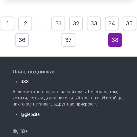
1
2
…
31
32
33
34
35
36
37
38
Лайк, подписка:
RSS
А еще можно следить за сайтом в Телеграм, там,
кстати, есть и дополнительный контент. И вообще,
никто же не знает, вдруг нас прикроют.
@glebsite
©, 18+