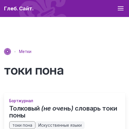
Глеб. Сайт.
Метки
токи пона
Бортжурнал
Толковый
(не очень)
словарь токи
поны
токи пона
Искусственные языки