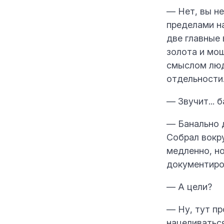
— Нет, вы не
пределами на
две главные 
золота и мо
смыслом люд
отдельности
— Звучит... 
— Банально д
Собрал вокр
медленно, но
документиро
— А цели?
— Ну, тут пр
нацеливатьс