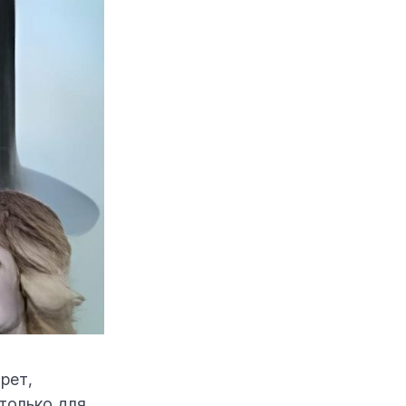
рет,
только для