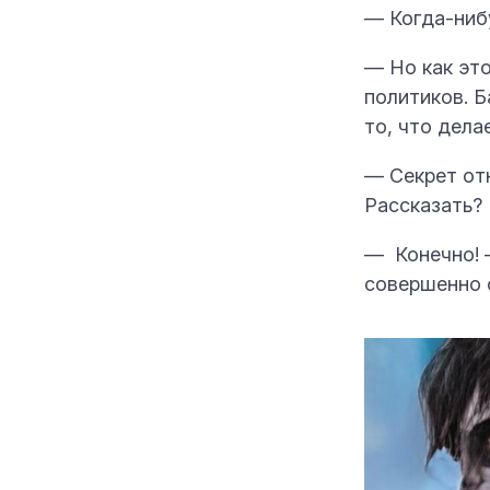
— Когда-нибу
— Но как эт
политиков. Б
то, что дела
— Секрет отн
Рассказать?
— Конечно! 
совершенно 