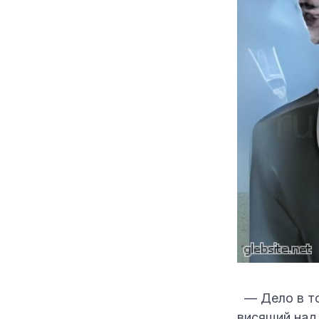
— Дело в то
висящий над 