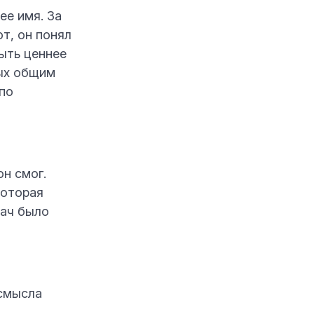
ее имя. За
т, он понял
быть ценнее
ных общим
по
он смог.
которая
дач было
 смысла