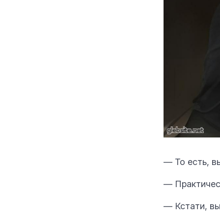
— То есть, в
— Практическ
— Кстати, вы