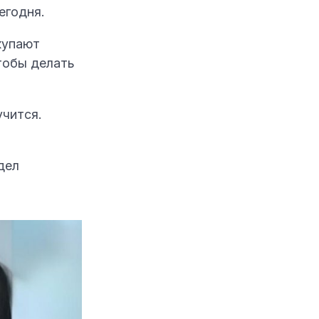
егодня.
купают
тобы делать
учится.
дел