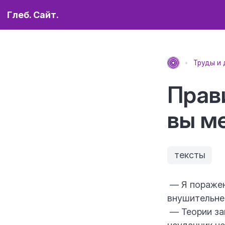
Глеб. Сайт.
Труды и 
Прав
вы м
тексты
— Я поражен,
внушительне
— Теории за