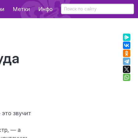
ни
Метки
Инфо
уда
 это звучит
тр, — а