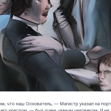
м, что наш Основатель, — Магистр указал на порт
его креслом, — был очень умным человеком. И не 