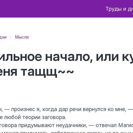
Труды и д
дни
Мысли
ильное начало, или к
еня тащщ~~
 — произнес я, когда дар речи вернулся ко мне, —
е любой теории заговора.
говора придумывают неудачники, — отвечал Магис