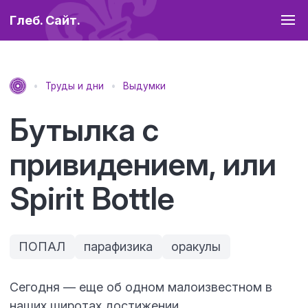
Глеб. Сайт.
Труды и дни
Выдумки
Бутылка с
привидением, или
Spirit Bottle
ПОПАЛ
парафизика
оракулы
Сегодня — еще об одном малоизвестном в
наших широтах достижении